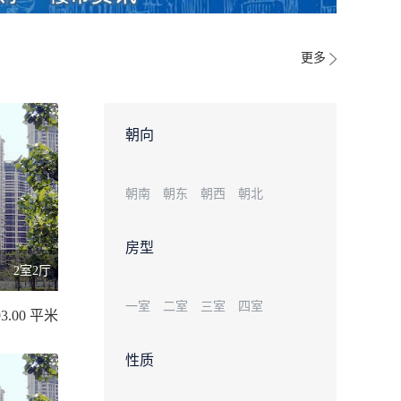
更多
朝向
朝南
朝东
朝西
朝北
房型
2室2厅
一室
二室
三室
四室
93.00 平米
性质