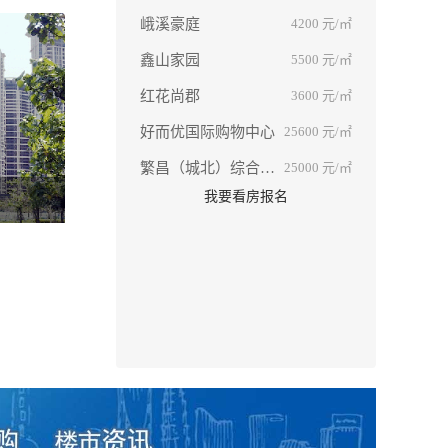
峨溪豪庭
4200
元/㎡
鑫山家园
5500
元/㎡
红花尚郡
3600
元/㎡
好而优国际购物中心
25600
元/㎡
繁昌（城北）综合农贸
25000
元/㎡
我要看房报名