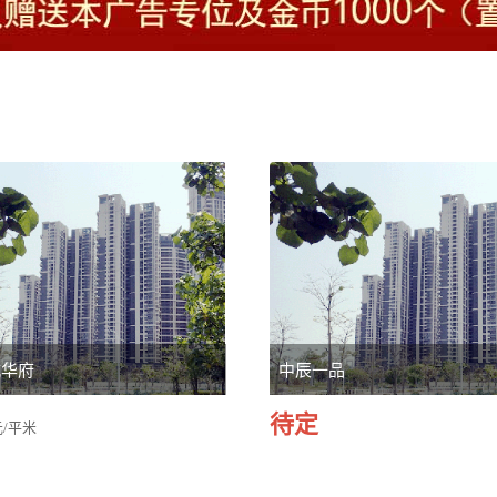
城华府
中辰一品
待定
元/平米