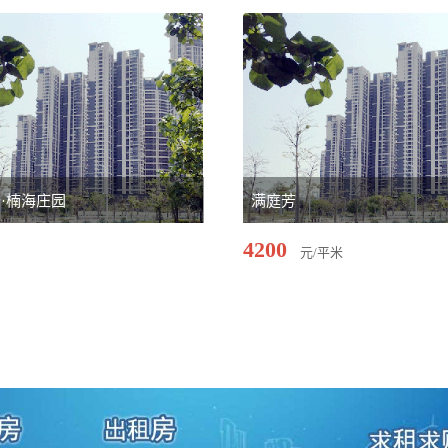
·楠海庄园
满庭芳
4200
元/平米