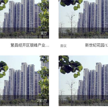
室厅
繁昌经开区银峰产业园/4000.00 平米
面议
2室1厅