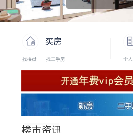
买房
找楼盘
找二手房
个人
楼市资讯