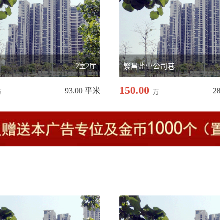
品
2室2厅
繁昌盐业公司巷
150.00
93.00 平米
2
万
万