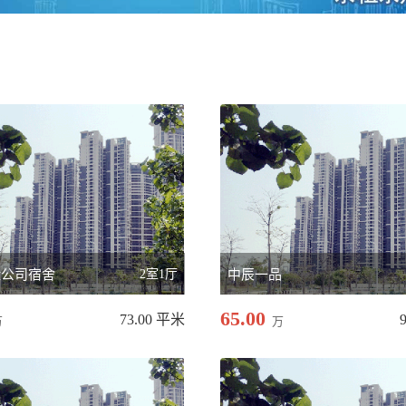
险公司宿舍
2室1厅
中辰一品
65.00
73.00 平米
万
万