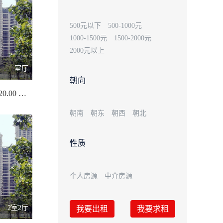
500元以下
500-1000元
1000-1500元
1500-2000元
2000元以上
室厅
朝向
新世纪花园/120.00 平米
朝南
朝东
朝西
朝北
性质
个人房源
中介房源
2室2厅
我要出租
我要求租