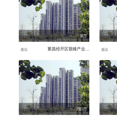
室厅
繁昌经开区银峰产业园/4000.00 平米
面议
面议
2室2厅