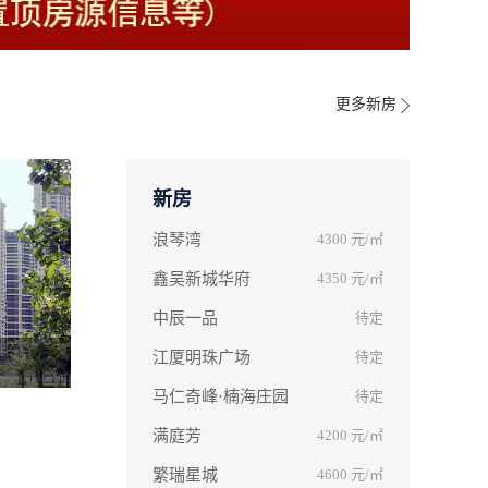
更多新房
新房
浪琴湾
4300
元/㎡
鑫吴新城华府
4350
元/㎡
中辰一品
待定
江厦明珠广场
待定
马仁奇峰·楠海庄园
待定
满庭芳
4200
元/㎡
繁瑞星城
4600
元/㎡