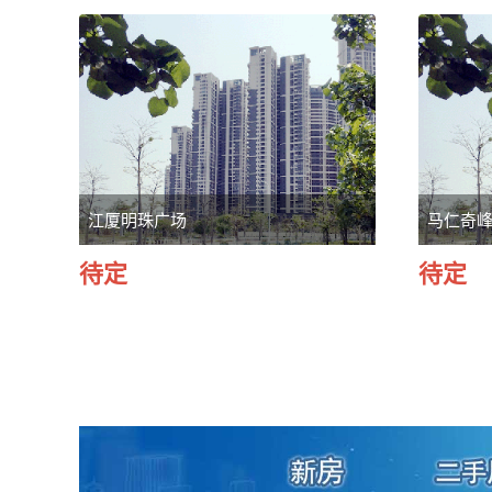
江厦明珠广场
马仁奇峰
待定
待定