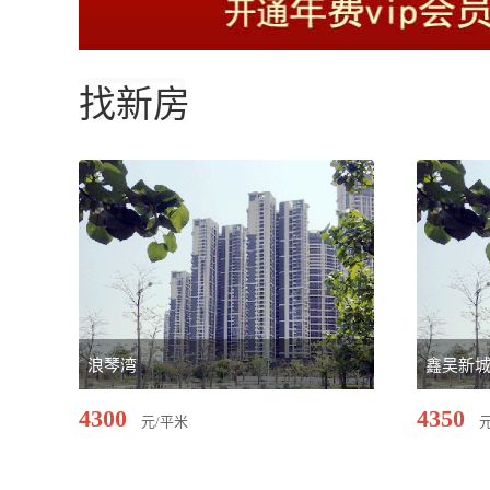
找新房
浪琴湾
鑫吴新
4300
4350
元/平米