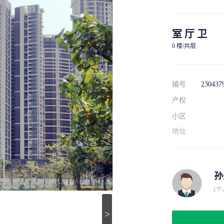
室 厅 卫
0 楼/共层
编号
230437
产权
小区
地址
孙
(个
>