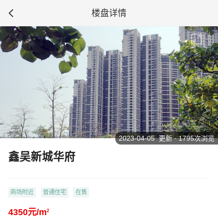
楼盘详情
2023-04-05 更新 · 1795次浏览
鑫吴新城华府
商场附近
普通住宅
在售
4350元/m
2